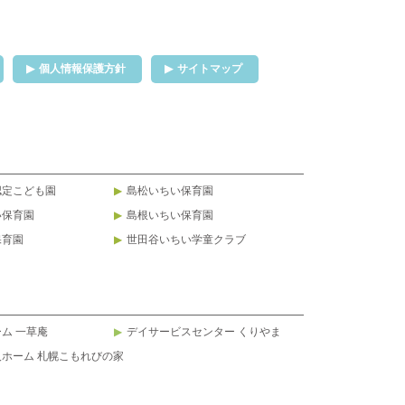
個人情報保護方針
サイトマップ
認定こども園
島松いちい保育園
い保育園
島根いちい保育園
保育園
世田谷いちい学童クラブ
ム 一草庵
デイサービスセンター くりやま
ホーム 札幌こもれびの家