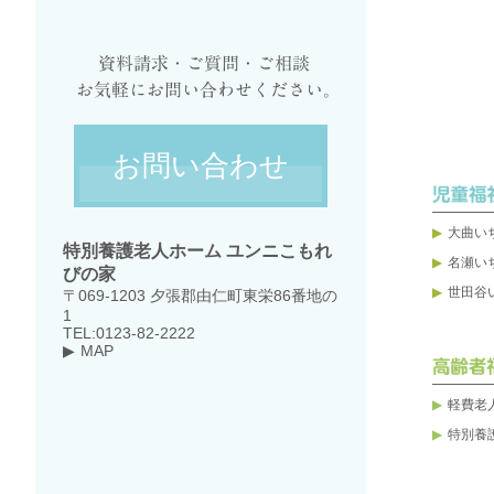
お問い合わせ
大曲い
特別養護老人ホーム ユンニこもれ
名瀬い
びの家
世田谷
〒069-1203 夕張郡由仁町東栄86番地の
1
TEL:0123-82-2222
MAP
軽費老
特別養