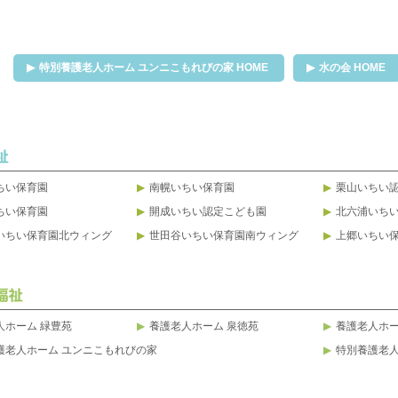
特別養護老人ホーム ユンニこもれびの家 HOME
水の会 HOME
ちい保育園
南幌いちい保育園
栗山いちい
ちい保育園
開成いちい認定こども園
北六浦いち
いちい保育園北ウィング
世田谷いちい保育園南ウィング
上郷いちい
人ホーム 緑豊苑
養護老人ホーム 泉徳苑
養護老人ホー
護老人ホーム ユンニこもれびの家
特別養護老人