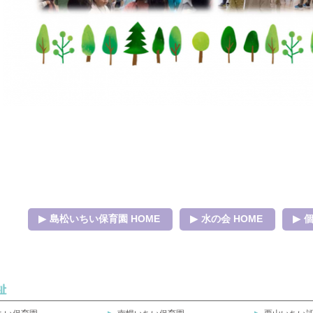
島松いちい保育園 HOME
水の会 HOME