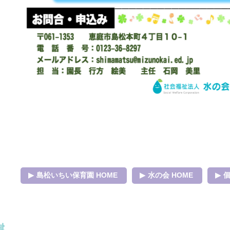
島松いちい保育園 HOME
水の会 HOME