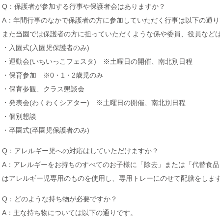
Q：保護者が参加する行事や保護者会はありますか？
A：年間行事のなかで保護者の方に参加していただく行事は以下の通り
また当園では保護者の方に担っていただくような係や委員、役員など
・入園式(入園児保護者のみ)
・運動会(いちいっこフェスタ) ※土曜日の開催、南北別日程
・保育参加 ※0・1・2歳児のみ
・保育参観、クラス懇談会
・発表会(わくわくシアター) ※土曜日の開催、南北別日程
・個別懇談
・卒園式(卒園児保護者のみ)
Q：アレルギー児への対応はしていただけますか？
A：アレルギーをお持ちのすべてのお子様に「除去」または「代替食
はアレルギー児専用のものを使用し、専用トレーにのせて配膳をしま
Q：どのような持ち物が必要ですか？
A：主な持ち物については以下の通りです。