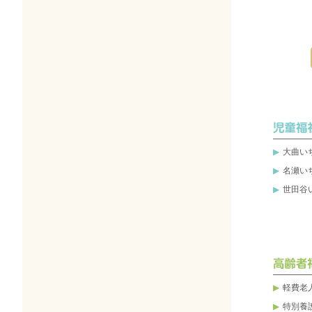
大曲い
名瀬い
世田谷
軽費老
特別養