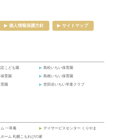
個人情報保護方針
サイトマップ
認定こども園
島松いちい保育園
い保育園
島根いちい保育園
保育園
世田谷いちい学童クラブ
ム 一草庵
デイサービスセンター くりやま
ホーム 札幌こもれびの家