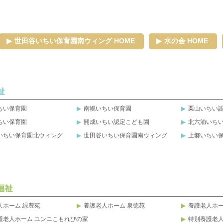
世田谷いちい保育園南ウィング HOME
水の会 HOME
ちい保育園
南幌いちい保育園
栗山いちい
ちい保育園
開成いちい認定こども園
北六浦いち
いちい保育園北ウィング
世田谷いちい保育園南ウィング
上郷いちい
人ホーム 緑豊苑
養護老人ホーム 泉徳苑
養護老人ホー
護老人ホーム ユンニこもれびの家
特別養護老人