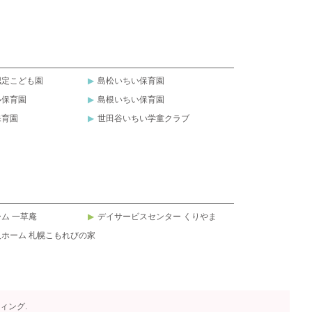
認定こども園
島松いちい保育園
い保育園
島根いちい保育園
保育園
世田谷いちい学童クラブ
ム 一草庵
デイサービスセンター くりやま
ホーム 札幌こもれびの家
北ウィング.