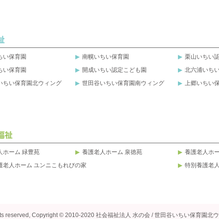
ちい保育園
南幌いちい保育園
栗山いちい
ちい保育園
開成いちい認定こども園
北六浦いち
いちい保育園北ウィング
世田谷いちい保育園南ウィング
上郷いちい
人ホーム 緑豊苑
養護老人ホーム 泉徳苑
養護老人ホー
護老人ホーム ユンニこもれびの家
特別養護老人
ights reserved, Copyright © 2010-2020 社会福祉法人 水の会 / 世田谷いちい保育園