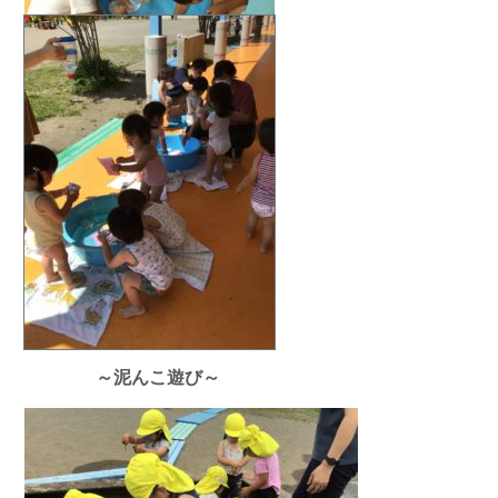
～泥んこ遊び～