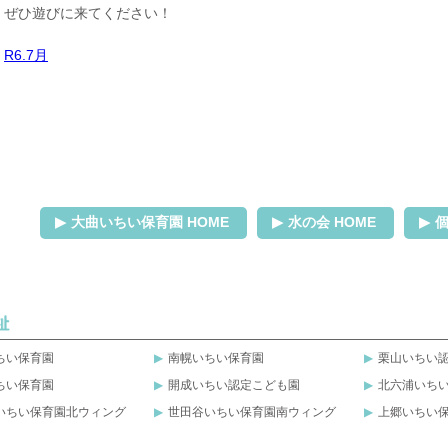
ぜひ遊びに来てください！
R6.7月
大曲いちい保育園 HOME
水の会 HOME
ちい保育園
南幌いちい保育園
栗山いちい
ちい保育園
開成いちい認定こども園
北六浦いち
いちい保育園北ウィング
世田谷いちい保育園南ウィング
上郷いちい