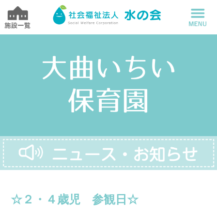
☆２・４歳児 参観日☆