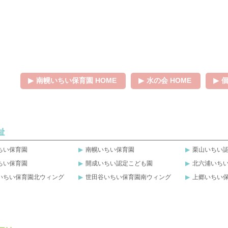
南幌いちい保育園 HOME
水の会 HOME
ちい保育園
南幌いちい保育園
栗山いちい
ちい保育園
開成いちい認定こども園
北六浦いち
いちい保育園北ウィング
世田谷いちい保育園南ウィング
上郷いちい