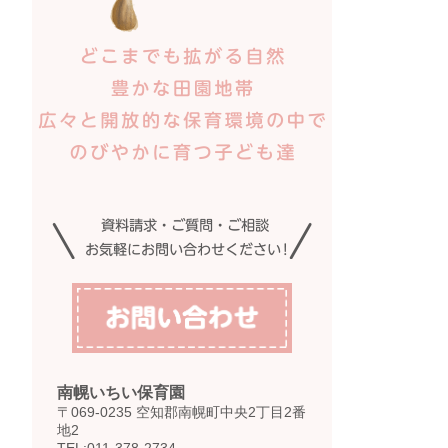
南幌いちい保育園
〒069-0235 空知郡南幌町中央2丁目2番
地2
TEL:011-378-2734