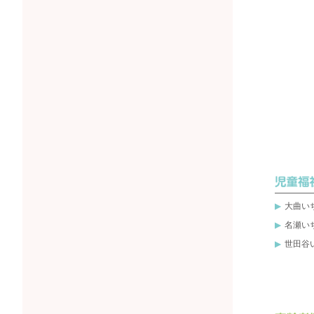
大曲い
名瀬い
世田谷