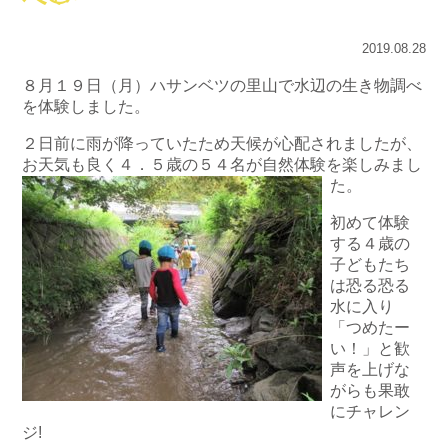
2019.08.28
８月１９日（月）ハサンベツの里山で水辺の生き物調べ
を体験しました。
２日前に雨が降っていたため天候が心配されましたが、
お天気も良く４．５歳の５４名が自然体験を楽しみまし
た。
初めて体験
する４歳の
子どもたち
は恐る恐る
水に入り
「つめたー
い！」と歓
声を上げな
がらも果敢
にチャレン
ジ!