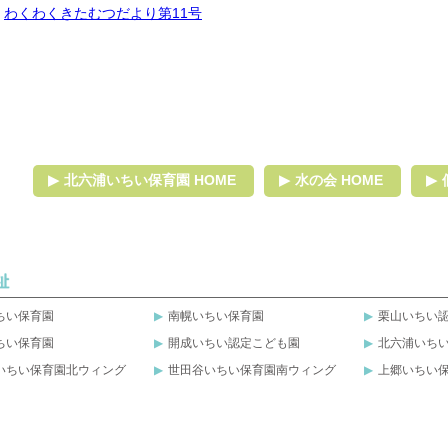
わくわくきたむつだより第11号
北六浦いちい保育園 HOME
水の会 HOME
ちい保育園
南幌いちい保育園
栗山いちい
ちい保育園
開成いちい認定こども園
北六浦いち
いちい保育園北ウィング
世田谷いちい保育園南ウィング
上郷いちい