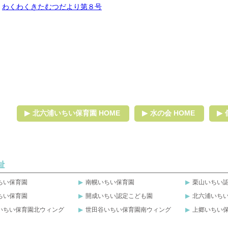
わくわくきたむつだより第８号
北六浦いちい保育園 HOME
水の会 HOME
ちい保育園
南幌いちい保育園
栗山いちい
ちい保育園
開成いちい認定こども園
北六浦いち
いちい保育園北ウィング
世田谷いちい保育園南ウィング
上郷いちい