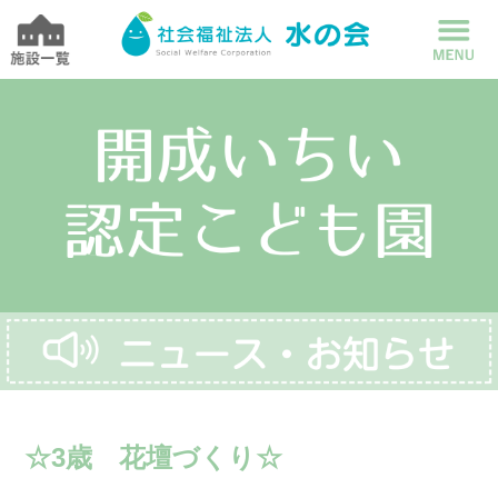
☆3歳 花壇づくり☆